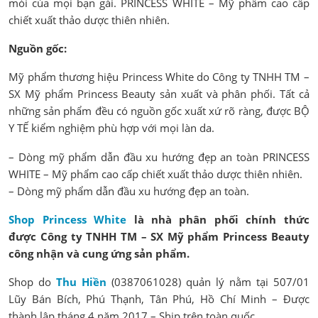
mỏi của mọi bạn gái. PRINCESS WHITE – Mỹ phẩm cao cấp
chiết xuất thảo dược thiên nhiên.
Nguồn gốc:
Mỹ phẩm thương hiệu Princess White do Công ty TNHH TM –
SX Mỹ phẩm Princess Beauty sản xuất và phân phối. Tất cả
những sản phẩm đều có nguồn gốc xuất xứ rõ ràng, được BỘ
Y TẾ kiểm nghiệm phù hợp với mọi làn da.
– Dòng mỹ phẩm dẫn đầu xu hướng đẹp an toàn PRINCESS
WHITE – Mỹ phẩm cao cấp chiết xuất thảo dược thiên nhiên.
– Dòng mỹ phẩm dẫn đầu xu hướng đẹp an toàn.
Shop Princess White
là nhà phân phối chính thức
được Công ty TNHH TM – SX Mỹ phẩm Princess Beauty
công nhận và cung ứng sản phẩm.
Shop do
Thu Hiền
(0387061028) quản lý nằm tại 507/01
Lũy Bán Bích, Phú Thạnh, Tân Phú, Hồ Chí Minh – Được
thành lập tháng 4 năm 2017 – Ship trên toàn quốc.