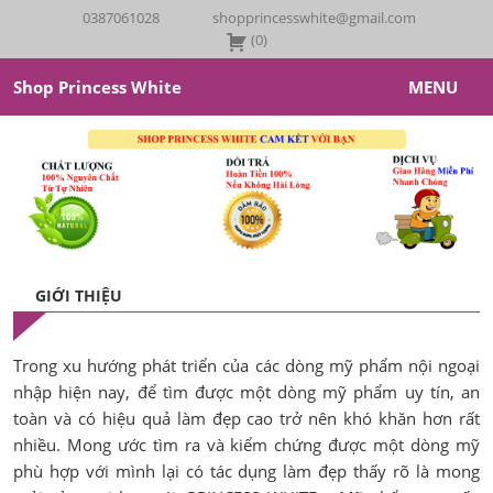
0387061028
shopprincesswhite@gmail.com
(
0
)
Shop Princess White
MENU
Princess White
Giới Thiệu
Sản Phẩm
GIỚI THIỆU
Her Skin
Trong xu hướng phát triển của các dòng mỹ phẩm nội ngoại
Tin Tức – Khuyến Mãi
nhập hiện nay, để tìm được một dòng mỹ phẩm uy tín, an
toàn và có hiệu quả làm đẹp cao trở nên khó khăn hơn rất
Feedback
nhiều. Mong ước tìm ra và kiểm chứng được một dòng mỹ
phù hợp với mình lại có tác dụng làm đẹp thấy rõ là mong
Liên Hệ