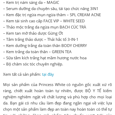
– Kem trị nám sáng da – MAGIC
– Serum dưỡng da chuyên sâu, tái tạo chức năng 3IN1
– Kem đặc trị ngừa mụn ngừa thâm – SPL CREAM ACNE
– Kem tái sinh cao cấp FACE VIP – WHITE SEED
– Thảo mộc trắng da ngừa mụn BẠCH CÚC TRÀ
– Kem tan mỡ thảo dược Gừng Ớt
– Tắm trắng thảo dược – Thải hắc tố 3-IN-1
– Kem dưỡng trắng da toàn thân BODY CHERRY
– Kem trắng da toàn thân – GREEN TEA
– Sữa tắm kích trắng hạt mầm hương nước hoa
– Bộ chăm sóc tóc chuyên nghiệp.
Xem tất cả sản phẩm:
tại đây
Mọi sản phẩm của Princess White có nguồn gốc xuất xứ rõ
ràng, chiết xuất hoàn toàn tự nhiên, được BỘ Y TẾ kiểm
nghiệm nghiêm ngặt về chất lượng và phù hợp cho mọi loại
da. Bạn gái có nhu cầu làm đẹp đang ngần ngại về việc lựa
chọn một sản phẩm làm đẹp an toàn nay hoàn toàn có thể tự