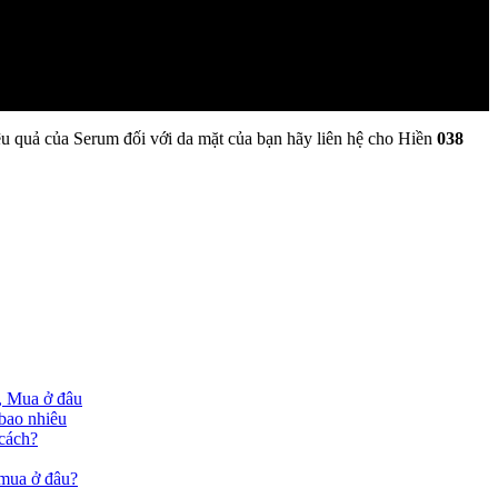
iệu quả của Serum đối với da mặt của bạn hãy liên hệ cho Hiền
038
, Mua ở đâu
bao nhiêu
cách?
 mua ở đâu?