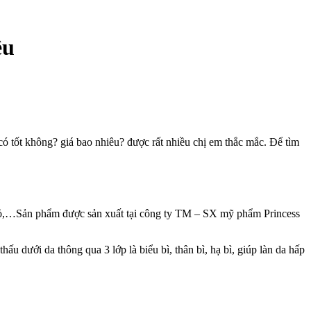
êu
 có tốt không? giá bao nhiêu? được rất nhiều chị em thắc mắc. Để tìm
 ớt đỏ,…Sản phẩm được sản xuất tại công ty TM – SX mỹ phẩm Princess
u dưới da thông qua 3 lớp là biểu bì, thân bì, hạ bì, giúp làn da hấp