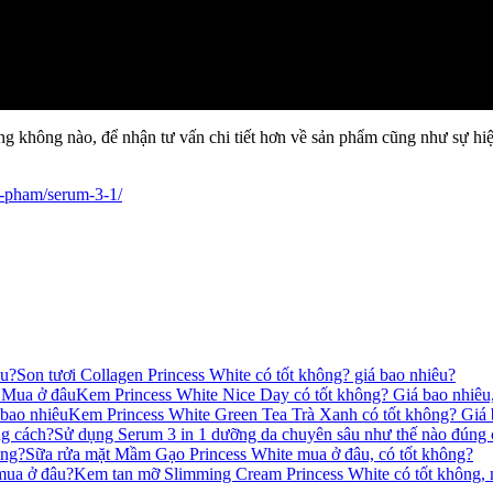
đúng không nào, để nhận tư vấn chi tiết hơn về sản phẩm cũng như sự h
n-pham/serum-3-1/
Son tươi Collagen Princess White có tốt không? giá bao nhiêu?
Kem Princess White Nice Day có tốt không? Giá bao nhiêu
Kem Princess White Green Tea Trà Xanh có tốt không? Giá 
Sử dụng Serum 3 in 1 dưỡng da chuyên sâu như thế nào đúng 
Sữa rửa mặt Mầm Gạo Princess White mua ở đâu, có tốt không?
Kem tan mỡ Slimming Cream Princess White có tốt không,