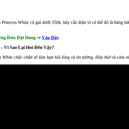
ủa Princess White có giá dưới 350k, hãy cẩn thận vì có thể đó là hàng f
ng Đơn Đặt Hàng
⇒
Vào Đây
– Vì Sao Lại Hot Đến Vậy?
ss White chắc chắn sẽ làm bạn hài lòng và tin tưởng. Hãy thử và cảm 