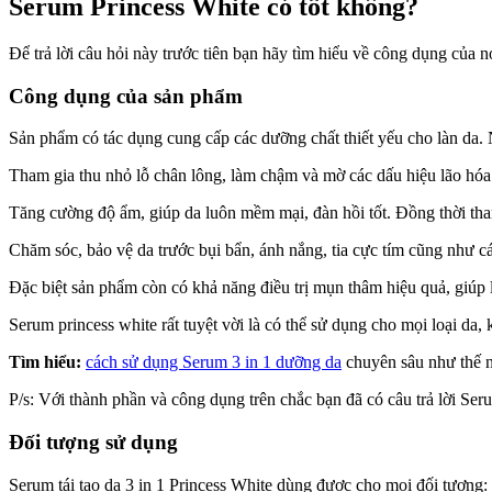
Serum Princess White có tốt không?
Để trả lời câu hỏi này trước tiên bạn hãy tìm hiểu về công dụng của n
Công dụng của sản phẩm
Sản phẩm có tác dụng cung cấp các dưỡng chất thiết yếu cho làn da. 
Tham gia thu nhỏ lỗ chân lông, làm chậm và mờ các dấu hiệu lão hó
Tăng cường độ ẩm, giúp da luôn mềm mại, đàn hồi tốt. Đồng thời tham 
Chăm sóc, bảo vệ da trước bụi bẩn, ánh nắng, tia cực tím cũng như cá
Đặc biệt sản phẩm còn có khả năng điều trị mụn thâm hiệu quả, giúp l
Serum princess white rất tuyệt vời là có thể sử dụng cho mọi loại da,
Tìm hiểu:
cách sử dụng Serum 3 in 1 dưỡng da
chuyên sâu như thế 
P/s: Với thành phần và công dụng trên chắc bạn đã có câu trả lời Ser
Đối tượng sử dụng
Serum tái tạo da 3 in 1 Princess White dùng được cho mọi đối tượng