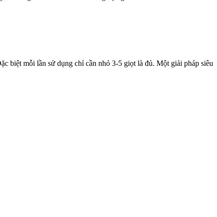
c biệt mỗi lần sử dụng chỉ cần nhỏ 3-5 giọt là đủ. Một giải pháp siêu