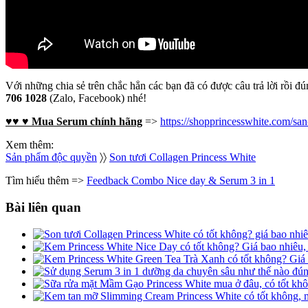
Với những chia sẻ trên chắc hẳn các bạn đã có được câu trả lời rồi 
706 1028
(Zalo, Facebook) nhé!
♥♥ ♥ Mua Serum chính hãng
=>
https://shopprincesswhite.com/sa
Xem thêm:
Sản phẩm độc quyền
〉〉
Son tươi Collagen Princess White
Tìm hiểu thêm =>
Feedback Combo Nice day & Serum 3 in 1
Bài liên quan