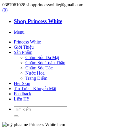
0387061028
shopprincesswhite@gmail.com
(
0
)
Shop Princess White
Menu
Princess White
Giới Thiệu
Sản Phẩm
Chăm Sóc Da Mặt
Chăm Sóc Toàn Thân
Chăm Sóc Tóc
Nước Hoa
Trang Điểm
Her Skin
Tin Tức – Khuyến Mãi
Feedback
Liên Hệ