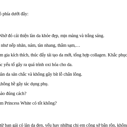
ó phía dưới đây:
Nhờ đó cải thiện làn da khỏe đẹp, mịn màng và trắng sáng.
a như nếp nhăn, nám, tàn nhang, thâm sạm,…
gia kích thích, thúc đẩy tái tạo da mới, tổng hợp collagen. Khắc phục 
c yếu tố gây ra quá trình oxi hóa cho da.
àn da săn chắc và không gây bít lỗ chân lông.
 không hề gây tác dụng phụ.
nào đúng cách?
um Princess White có tốt không?
: từ bạn gái có làn da đen, yếu hay những chị em công sở bận rộn, kh