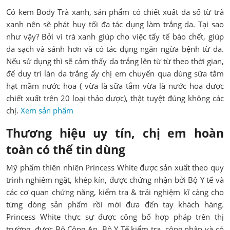
Có kem Body Trà xanh, sản phẩm có chiết xuất đa số từ trà
xanh nên sẽ phát huy tối đa tác dụng làm trắng da. Tại sao
như vậy? Bởi vì trà xanh giúp cho việc tẩy tế bào chết, giúp
da sạch và sánh hơn và có tác dụng ngăn ngừa bệnh từ da.
Nếu sử dụng thì sẽ cảm thấy da trắng lên từ từ theo thời gian,
để duy trì làn da trắng ấy chị em chuyển qua dùng sữa tắm
hạt mầm nước hoa ( vừa là sữa tắm vừa là nước hoa được
chiết xuất trên 20 loại thảo dược), thật tuyệt đúng không các
chị.
Xem sản phẩm
Thương hiệu uy tín, chị em hoàn
toàn có thể tin dùng
Mỹ phẩm thiên nhiên Princess White được sản xuất theo quy
trình nghiêm ngặt, khép kín, được chứng nhận bởi Bộ Y tế và
các cơ quan chứng năng, kiểm tra & trải nghiệm kĩ càng cho
từng dòng sản phẩm rồi mới đưa đến tay khách hàng.
Princess White thực sự được công bố hợp pháp trên thị
trường, được Bộ Công An, Bộ Y Tế kiểm tra, công nhận và có