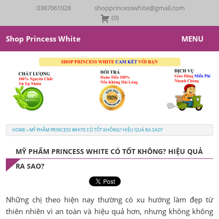
0387061028
shopprincesswhite@gmail.com
(
0
)
Shop Princess White
MENU
Princess White
Giới Thiệu
Sản Phẩm
HOME
»
MỸ PHẨM PRINCESS WHITE CÓ TỐT KHÔNG? HIỆU QUẢ RA SAO?
Her Skin
MỸ PHẨM PRINCESS WHITE CÓ TỐT KHÔNG? HIỆU QUẢ
Tin Tức – Khuyến Mãi
RA SAO?
Feedback
Những chị theo hiện nay thường có xu hướng làm đẹp từ
thiên nhiên vì an toàn và hiệu quả hơn, nhưng không không
Liên Hệ