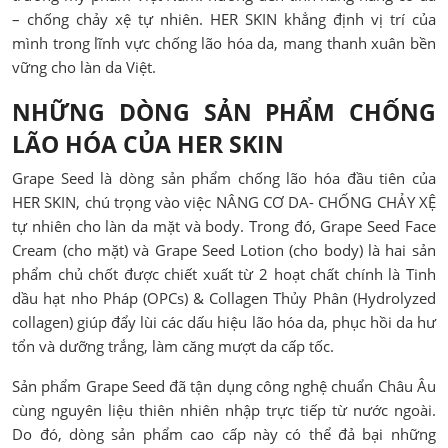
– chống chảy xệ tự nhiên. HER SKIN khẳng định vị trí của
mình trong lĩnh vực chống lão hóa da, mang thanh xuân bền
vững cho làn da Việt.
NHỮNG DÒNG SẢN PHẨM CHỐNG
LÃO HÓA CỦA HER SKIN
Grape Seed là dòng sản phẩm chống lão hóa đầu tiên của
HER SKIN, chú trọng vào việc NÂNG CƠ DA- CHỐNG CHẢY XỆ
tự nhiên cho làn da mặt và body. Trong đó, Grape Seed Face
Cream (cho mặt) và Grape Seed Lotion (cho body) là hai sản
phẩm chủ chốt được chiết xuất từ 2 hoạt chất chính là Tinh
dầu hạt nho Pháp (OPCs) & Collagen Thủy Phân (Hydrolyzed
collagen) giúp đẩy lùi các dấu hiệu lão hóa da, phục hồi da hư
tổn và dưỡng trắng, làm căng mượt da cấp tốc.
Sản phẩm Grape Seed đã tận dụng công nghệ chuẩn Châu Âu
cùng nguyên liệu thiên nhiên nhập trực tiếp từ nước ngoài.
Do đó, dòng sản phẩm cao cấp này có thể đả bại những