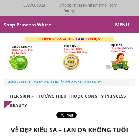
0387061028
shopprincesswhite@gmail.com
(
0
)
Shop Princess White
MENU
Princess White
Giới Thiệu
Sản Phẩm
HOME
»
HER SKIN – THƯƠNG HIỆU THUỘC CÔNG TY PRINCESS BEAUTY
Her Skin
HER SKIN – THƯƠNG HIỆU THUỘC CÔNG TY PRINCESS
Tin Tức – Khuyến Mãi
BEAUTY
Feedback
VẺ ĐẸP KIÊU SA – LÀN DA KHÔNG TUỔI
Liên Hệ