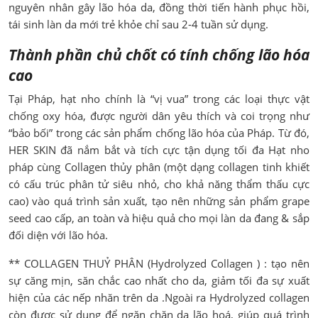
nguyên nhân gây lão hóa da, đồng thời tiến hành phục hồi,
tái sinh làn da mới trẻ khỏe chỉ sau 2-4 tuần sử dụng.
Thành phần chủ chốt có tính chống lão hóa
cao
Tại Pháp, hạt nho chính là “vị vua” trong các loại thực vật
chống oxy hóa, được người dân yêu thích và coi trọng như
“bảo bối” trong các sản phẩm chống lão hóa của Pháp. Từ đó,
HER SKIN đã nắm bắt và tích cực tận dụng tối đa Hạt nho
pháp cùng Collagen thủy phân (một dạng collagen tinh khiết
có cấu trúc phân tử siêu nhỏ, cho khả năng thẩm thấu cực
cao) vào quá trình sản xuất, tạo nên những sản phẩm grape
seed cao cấp, an toàn và hiệu quả cho mọi làn da đang & sắp
đối diện với lão hóa.
** COLLAGEN THUỶ PHÂN (Hydrolyzed Collagen ) : tạo nên
sự căng mịn, săn chắc cao nhất cho da, giảm tối đa sự xuất
hiện của các nếp nhăn trên da .Ngoài ra Hydrolyzed collagen
còn được sử dụng để ngăn chặn da lão hoá, giúp quá trình